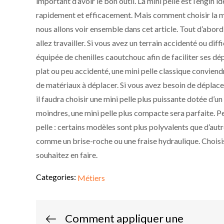
important d’avoir le bon outil. La mini pelle est l’engin 
rapidement et efficacement. Mais comment choisir la min
nous allons voir ensemble dans cet article. Tout d’abord,
allez travailler. Si vous avez un terrain accidenté ou diffi
équipée de chenilles caoutchouc afin de faciliter ses dép
plat ou peu accidenté, une mini pelle classique conviendr
de matériaux à déplacer. Si vous avez besoin de déplac
il faudra choisir une mini pelle plus puissante dotée d’u
moindres, une mini pelle plus compacte sera parfaite. Pe
pelle : certains modèles sont plus polyvalents que d’au
comme un brise-roche ou une fraise hydraulique. Choisi
souhaitez en faire.
Categories:
Métiers
Navigation
Comment appliquer une