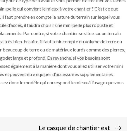
idéal pour ce type de travail et vous permet d’effectuer vos tâches
i pelle qui convient le mieux à votre chantier ? C’est ce que
 il faut prendre en compte la nature du terrain sur lequel vous
cile d’accès, il faudra choisir une mini pelle plus robuste et
lacements. Par contre, si votre chantier se situe sur un terrain
a très bien. Ensuite, il faut tenir compte du volume de terre ou
er beaucoup de terre ou de matériaux lourds comme des pierres,
n godet large et profond. En revanche, si vos besoins sont
nsez également à la manière dont vous allez utiliser votre mini
tres et peuvent être équipés d’accessoires supplémentaires
ssez donc le modèle qui correspond le mieux à l’usage que vous
Le casque de chantier est